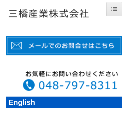
ホーム
三橋運輸
越谷配送センター
三郷食品配送センター
三橋運輸（液化ガス部門）
サンキョー
三橋
English
求人案内
お問い合わせ